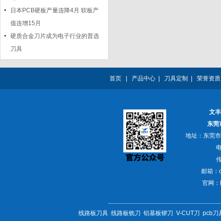
日本PCB硬板产量连降4月 软板产
值连增15月
硬质合金刀片成为电子行业的普选
刀具
首页
|
产品中心
|
刀具定制
|
荣誉资质
文丰
东莞
地址：东莞市
电
传
邮箱：ch
官网：
线路板刀具
线路板铣刀
铝基板锣刀
V-CUT刀
pcb刀