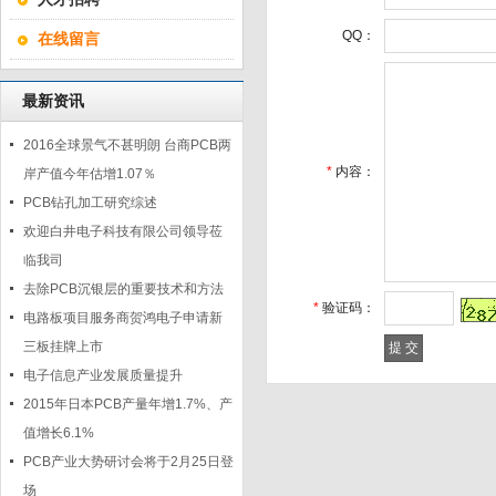
QQ：
在线留言
最新资讯
2016全球景气不甚明朗 台商PCB两
*
内容：
岸产值今年估增1.07％
PCB钻孔加工研究综述
欢迎白井电子科技有限公司领导莅
临我司
去除PCB沉银层的重要技术和方法
*
验证码：
电路板项目服务商贺鸿电子申请新
三板挂牌上市
电子信息产业发展质量提升
2015年日本PCB产量年增1.7%、产
值增长6.1%
PCB产业大势研讨会将于2月25日登
场