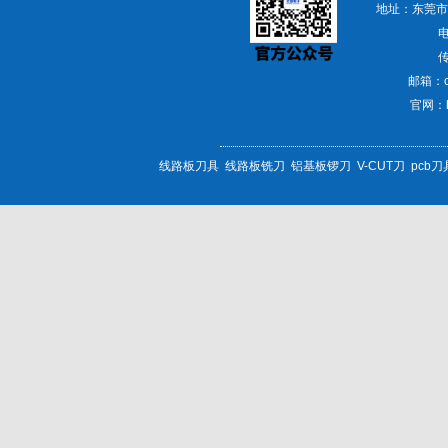
地址：东莞市
电
传
邮箱：ch
官网：
线路板刀具
线路板铣刀
铝基板锣刀
V-CUT刀
pcb刀