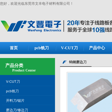
您好，欢迎光临东莞市文丰电子材料有限公司！
首页
pcb铣刀
V-CUT刀
产品中心
钨钢磨边刀
产品分类
Product Center
V-CUT刀
pcb铣刀
开料刀/锯片
磨边刀/修边刀