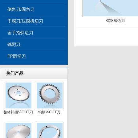
倒角刀/圆角刀
干膜刀/压膜机切刀
钨钢磨边刀
金手指斜边刀
铣靶刀
PP圆切刀
热门产品
整体钨钢V-CUT刀
钨钢V-CUT刀